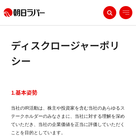
ディスクロージャーポリ
私たちについて
シー
製品・ソリューション
R&D
サステナビリティ
1.基本姿勢
IR情報
当社のIR活動は、株主や投資家を含む当社のあらゆるス
テークホルダーのみなさまに、当社に対する理解を深め
採用情報
ていただき、当社の企業価値を正当に評価していただく
ことを目的としています。