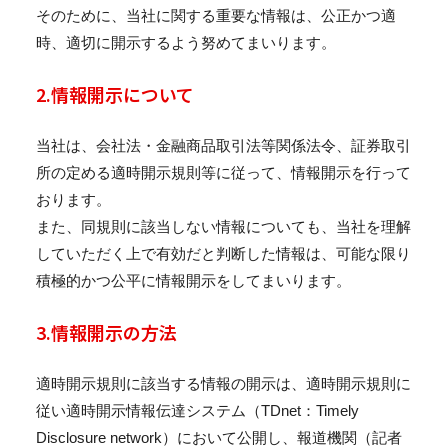
そのために、当社に関する重要な情報は、公正かつ適
/
お知らせ
お問い合わせ
Language
JP
EN
時、適切に開示するよう努めてまいります。
2.情報開示について
当社は、会社法・金融商品取引法等関係法令、証券取引
所の定める適時開示規則等に従って、情報開示を行って
おります。
また、同規則に該当しない情報についても、当社を理解
していただく上で有効だと判断した情報は、可能な限り
積極的かつ公平に情報開示をしてまいります。
3.情報開示の方法
適時開示規則に該当する情報の開示は、適時開示規則に
従い適時開示情報伝達システム（TDnet：Timely
Disclosure network）において公開し、報道機関（記者